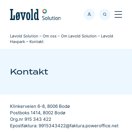
Søk
Meny
Løvold Solution
–
Om oss
–
Om Løvold Solution
–
Løvold
Havpark
–
Kontakt
Kontakt
Klinkerveien 6-8, 8006 Bodø
Postboks 1414, 8002 Bodø
Org.nr 915 343 422
Epostfaktura: 9915343422@faktura.poweroffice.net