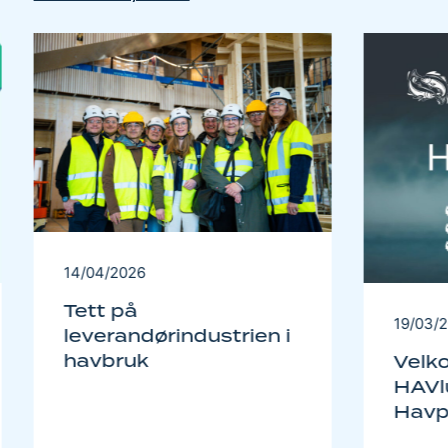
14/04/2026
Tett på
19/03/
leverandørindustrien i
havbruk
Velk
HAVlu
Havp