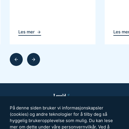
Les mer
Les me
Gå
Gå
kover
framover
i
i
sellen
karusellen
På denne siden bruker vi informasjonskapsler
(cookies) og andre teknologier for å tilby deg så
hyggelig brukeropplevelse som mulig. Du kan lese
mer om dette under våre
personvernvilkår
. Ved å