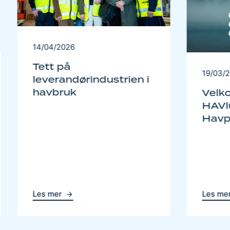
14/04/2026
Tett på
19/03/
leverandørindustrien i
havbruk
Velk
HAVlu
Havp
Les mer
Les me