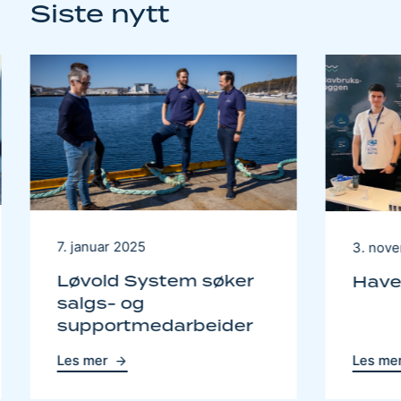
Siste nytt
7. januar 2025
3. nov
Løvold System søker
Have
salgs- og
supportmedarbeider
Les mer
Les me