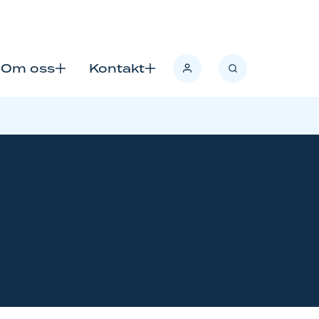
Søk
Om oss
Kontakt
Logg
e/lukk
Åpne/lukk
Åpne/lukk
inn