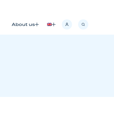
Søk
About us
Logg
Åpne/lukk
Åpne/lukk
inn