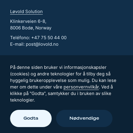
Løvold Solution
Klinkerveien 6-8,
8006 Bodø, Norway
Teléfono: +47 75 50 44 00
E-mail: post@lovold.no
Løvold AS
Løvold System
På denne siden bruker vi informasjonskapsler
Løvold Havpark
(cookies) og andre teknologier for å tilby deg så
hyggelig brukeropplevelse som mulig. Du kan lese
mer om dette under våre
personvernvilkår
. Ved å
Actualidad
klikke på "Godta", samtykker du i bruken av slike
Sostenibilidad
teknologier.
Contáctenos
Godta
Nødvendige
Løvold Solution © 2026
·
Design & utvikling:
Riktig Spor