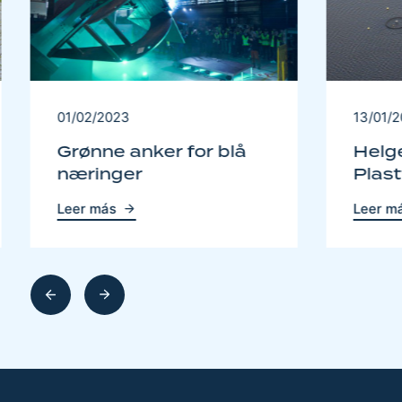
01/02/2023
13/01/
Grønne anker for blå
Helg
næringer
Plas
Leer más
Leer m
Gå
Gå
kover
framover
i
i
sellen
karusellen