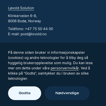
Løvold Solution
Klinkerveien 6-8,
8006 Bodø, Norway
Teléfono: +47 75 50 44 00
E-mail: post@lovold.no
Løvold AS
Løvold System
På denne siden bruker vi informasjonskapsler
Løvold Havpark
(cookies) og andre teknologier for å tilby deg så
hyggelig brukeropplevelse som mulig. Du kan lese
mer om dette under våre
personvernvilkår
. Ved å
Actualidad
klikke på "Godta", samtykker du i bruken av slike
Sostenibilidad
teknologier.
Contáctenos
Godta
Nødvendige
Løvold Solution © 2026
·
Design & utvikling:
Riktig Spor